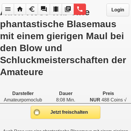
menu
home
euro
forum
local_movies
library_books
phone
Auch Rose war eine
Login
phantastische Blasemaus
mit einem gierigen Maul bei
den Blow und
Schluckmeisterschaften der
Amateure
Darsteller
Dauer
Preis
Amateurpornoclub
8:08 Min.
NUR
488 Coins √
Jetzt freischalten