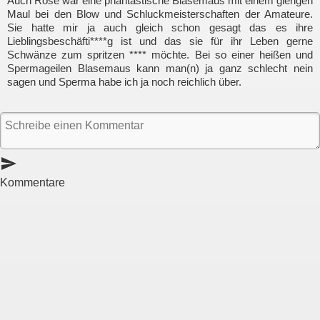
Auch Rose war eine phantastische Blasemaus mit einem gierigen
Maul bei den Blow und Schluckmeisterschaften der Amateure.
Sie hatte mir ja auch gleich schon gesagt das es ihre
Lieblingsbeschäfti****g ist und das sie für ihr Leben gerne
Schwänze zum spritzen **** möchte. Bei so einer heißen und
Spermageilen Blasemaus kann man(n) ja ganz schlecht nein
sagen und Sperma habe ich ja noch reichlich über.
send
Kommentare