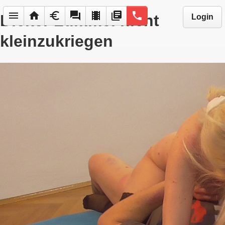
menu
home
euro
forum
local_movies
library_books
phone
Dicker Lümmel nicht
Login
kleinzukriegen