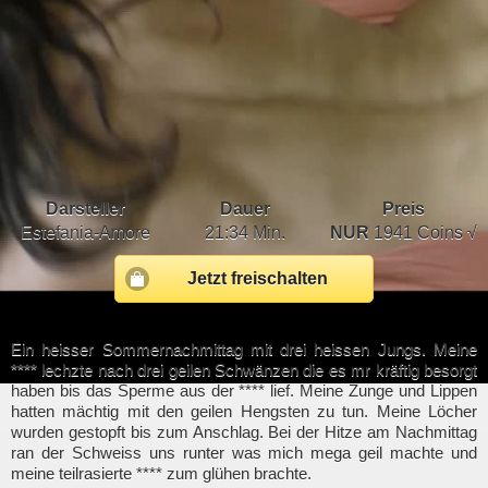
Darsteller
Dauer
Preis
Estefania-Amore
21:34 Min.
NUR
1941 Coins √
Jetzt freischalten
Ein heisser Sommernachmittag mit drei heissen Jungs. Meine
**** lechzte nach drei geilen Schwänzen die es mr kräftig besorgt
haben bis das Sperme aus der **** lief. Meine Zunge und Lippen
hatten mächtig mit den geilen Hengsten zu tun. Meine Löcher
wurden gestopft bis zum Anschlag. Bei der Hitze am Nachmittag
ran der Schweiss uns runter was mich mega geil machte und
meine teilrasierte **** zum glühen brachte.