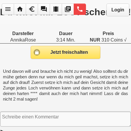
menu
home
euro
forum
local_movies
library_books
phone
Du wirst mir LUST schenken!
Login
Darsteller
Dauer
Preis
AnnikaRose
3:14 Min.
NUR
310 Coins √
Jetzt freischalten
Und davon will und brauche ich nicht zu wenig! Also solltest du dir
mühe geben denn nur wenn du mich geil machst, setze ich mich
auf dich drauf! Zuerst setze ich mich auf dein Gesicht damit deine
Zunge jedes Loch verwöhnen kann und dann setze ich mich auf
deinen harten **** damit auch der mich hart nimmt! Lass dir das
nicht 2 mal sagen!