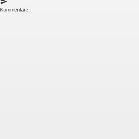
send
Kommentare