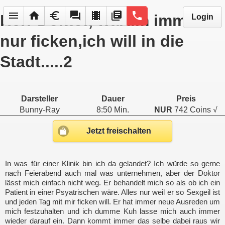
menu
home
euro
forum
local_movies
library_books
phone
Herr Doktor, warum immer
Login
nur ficken,ich will in die
Stadt.....2
Darsteller
Dauer
Preis
Bunny-Ray
8:50 Min.
NUR
742 Coins √
Jetzt freischalten
In was für einer Klinik bin ich da gelandet? Ich würde so gerne
nach Feierabend auch mal was unternehmen, aber der Doktor
lässt mich einfach nicht weg. Er behandelt mich so als ob ich ein
Patient in einer Psyatrischen wäre. Alles nur weil er so Sexgeil ist
und jeden Tag mit mir ficken will. Er hat immer neue Ausreden um
mich festzuhalten und ich dumme Kuh lasse mich auch immer
wieder darauf ein. Dann kommt immer das selbe dabei raus wir