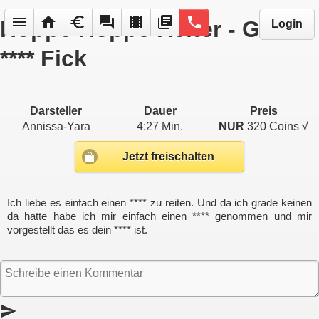
menu
home
euro
forum
local_movies
library_books
phone
Hoppe Hoppe Reiter - Geiler
Login
**** Fick
Darsteller
Dauer
Preis
Annissa-Yara
4:27 Min.
NUR
320 Coins √
Jetzt freischalten
Ich liebe es einfach einen **** zu reiten. Und da ich grade keinen
da hatte habe ich mir einfach einen **** genommen und mir
vorgestellt das es dein **** ist.
send