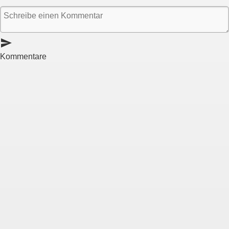
send
Kommentare