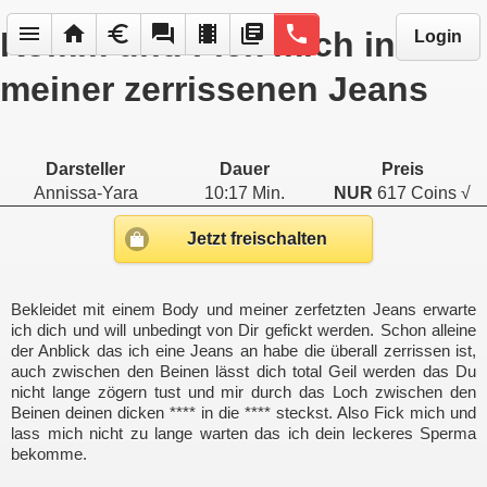
menu
home
euro
forum
local_movies
library_books
phone
Komm und Fick mich in
Login
meiner zerrissenen Jeans
Darsteller
Dauer
Preis
Annissa-Yara
10:17 Min.
NUR
617 Coins √
Jetzt freischalten
Bekleidet mit einem Body und meiner zerfetzten Jeans erwarte
ich dich und will unbedingt von Dir gefickt werden. Schon alleine
der Anblick das ich eine Jeans an habe die überall zerrissen ist,
auch zwischen den Beinen lässt dich total Geil werden das Du
nicht lange zögern tust und mir durch das Loch zwischen den
Beinen deinen dicken **** in die **** steckst. Also Fick mich und
lass mich nicht zu lange warten das ich dein leckeres Sperma
bekomme.