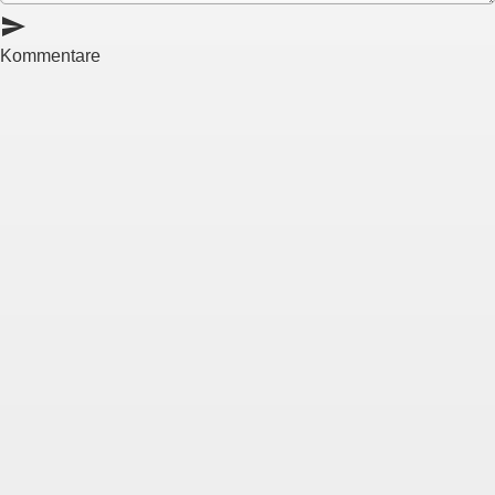
send
Kommentare