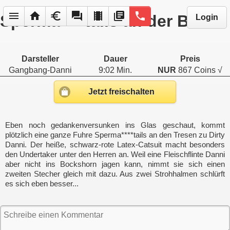
menu
home
euro
forum
local_movies
library_books
phone
Sperma****tails an der Bar
Login
Darsteller
Dauer
Preis
Gangbang-Danni
9:02 Min.
NUR
867 Coins √
Jetzt freischalten
Eben noch gedankenversunken ins Glas geschaut, kommt
plötzlich eine ganze Fuhre Sperma****tails an den Tresen zu Dirty
Danni. Der heiße, schwarz-rote Latex-Catsuit macht besonders
den Undertaker unter den Herren an. Weil eine Fleischflinte Danni
aber nicht ins Bockshorn jagen kann, nimmt sie sich einen
zweiten Stecher gleich mit dazu. Aus zwei Strohhalmen schlürft
es sich eben besser...